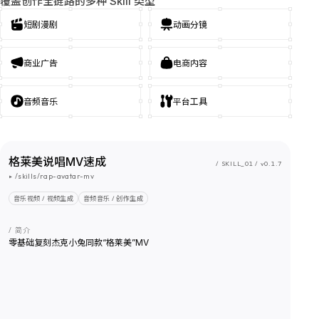
覆盖创作全链路的多种 Skill 类型
短剧漫剧
动画分镜
商业广告
电商内容
音频音乐
平台工具
格莱美说唱MV速成
/ SKILL_01 / v0.1.7
▸ /skills/rap-avatar-mv
音乐视频 / 视频生成
音频音乐 / 创作生成
/ 简介
零基础复刻杰克小兔同款“格莱美”MV