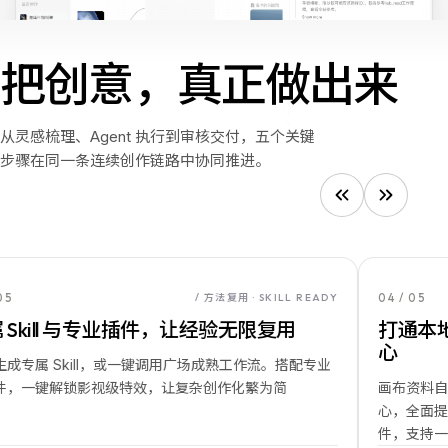
把创意，真正做出来
把
创
意，
真
正
做
出
来
从灵感梳理、Agent 执行到审核交付，五个关键
步骤在同一条连续创作链路中协同推进。
04
/
05
/ 方法复用 · SKILL READY
ll 与专业插件，让经验无限复用
打通本地文件
心
Skill，或一键调用广场成熟工作流。搭配专业
解锁影视级特效，让复杂创作化繁为简
画布资料自动本地化
心，全面提升安全性与
件，支持一键直连专