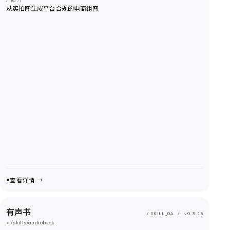
从实拍图生成平台合规的电商组图
查看详情 →
有声书
/ SKILL_
04
/
v0.3.15
▸
/skills/audiobook