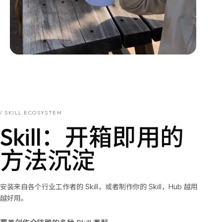
/ SKILL ECOSYSTEM
Skill：开箱即用的
Skill：
开
箱
即
用
的
方
法
沉
淀
安装来自各个行业工作者的 Skill，或者制作你的 Skill，Hub 越用
越好用。