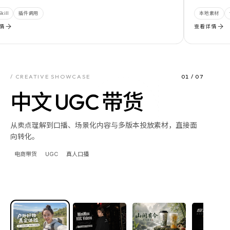
调用
本地素材
专业工具
查看详情
/ CREATIVE SHOWCASE
01
/
07
中文 UGC 带货
从卖点理解到口播、场景化内容与多版本投放素材，直接面
向转化。
电商带货
UGC
真人口播