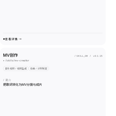
查看详情 →
MV创作
/ SKILL_
08
/
v0.1.15
▸
/skills/mv-creator
音乐视频 / 视频生成
动画 / 计划制定
/ 简介
把歌词转化为MV分镜与成片