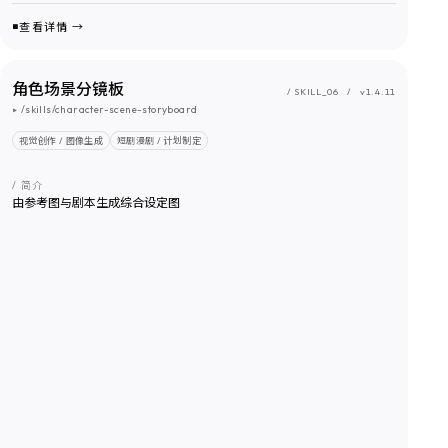
查看详情 →
角色场景分镜板
/ SKILL_
06
/
v1.4.11
▸
/skills/character-scene-storyboard
视觉创作 / 图像生成
短剧漫剧 / 计划制定
/ 简介
由参考图与剧本生成综合设定图