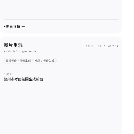
查看详情 →
图片重混
/ SKILL_
07
/
v0.7.14
▸
/skills/image-remix
视觉创作 / 图像生成
电商 / 创作生成
/ 简介
复刻参考图氛围生成新图