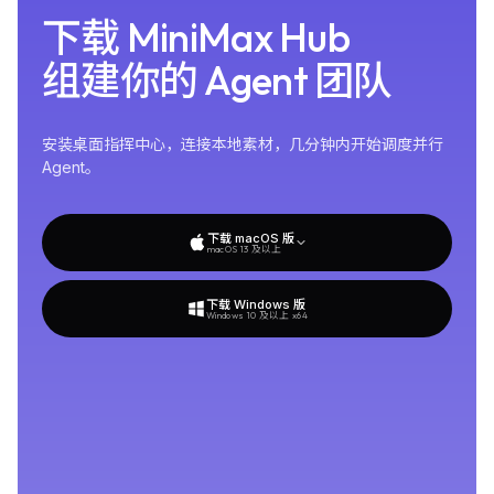
下载 MiniMax Hub 组建你的
下
载
MiniMax
Hub
组
建
你
的
Agent
团
队
安装桌面指挥中心，连接本地素材，几分钟内开始调度并行
Agent。
下载 macOS 版
macOS 13 及以上
下载 Windows 版
Windows 10 及以上 x64